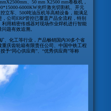
0mmX2500mm
、
50 mm X2500 mm
卷板机，
00*15000-6000KW
光纤激光切割机、开元
数控立车、
500
吨油压机等高精设备，能满足
进，公司
ERP
管控已覆盖产品全流程，特别
，利用精密传感器对现场作业焊机进行智能
量问题有效追溯。
矿、化工等行业，产品畅销国内
30
多个省
被重庆齿轮箱有限责任公司、中国中铁工程
授予“同心供应商”、“优秀供应商”等称