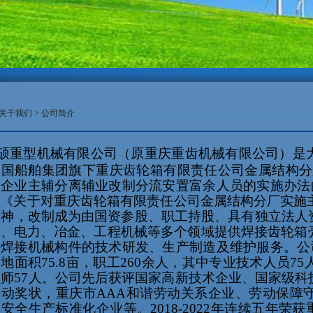
关于我们
>
公司简介
硕重型机械有限公司（原重庆重齿机械有限公司）是
中国船舶集团旗下重庆齿轮箱有限责任公司金属结构
型企业主辅分离辅业改制分流安置富余人员的实施办法
司《关于对重庆齿轮箱有限责任公司金属结构分厂实施
精神，改制成为由国资参股、职工持股、具有独立法人
设、电力、冶金、工程机械等多个领域提供焊接齿轮箱
密焊接机械构件的技术研发、生产制造及维护服务。公
占地面积
75.8
亩，职工
260
余人，其中专业技术人员
75
技师
57
人。公司先后获评国家高新技术企业、国家级科
劳动奖状，重庆市
AAA
和谐劳动关系企业、劳动保障
级安全生产标准化企业等。
2018-2022
年连续五年荣获