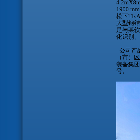
4.2mX8
1900 mm
松下
TK
大型钢结
是与某软
化识别、
公司产
（市）区
装备集团
号。