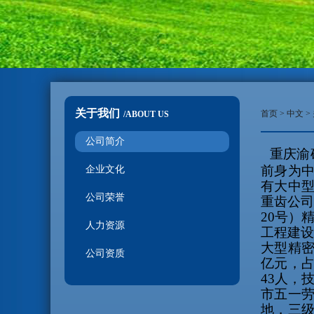
关于我们
首页 >
中文
>
/ABOUT US
公司简介
重庆渝
前身为
企业文化
有大中
公司荣誉
重齿公
20
号）
人力资源
工程建
大型精
公司资质
亿元，
43
人，
市五一
地，三