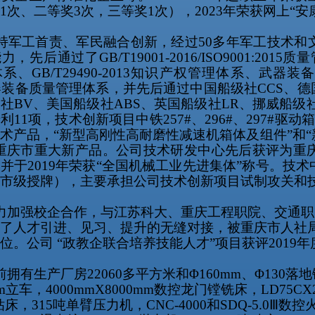
1
次、二等奖
3
次，三等奖
1
次），
2023
年荣获网上
“
安
持军工首责、军民融合创新，经过
50
多年军工技术和
能力，先后通过了
GB/T19001-2016/ISO9001:2015
质量
体系、
GB/T29490-2013
知识产权管理体系、武器装
器装备质量管理体系，并先后通过中国船级社
CCS
、德
级社
BV
、美国船级社
ABS
、英国船级社
LR
、挪威船级
专利
11
项，技术创新项目中铁
257#
、
296#
、
297#
驱动
术产品，“新型高刚性高耐磨性减速机箱体及组件”和
评重庆市重大新产品。公司技术研发中心先后获评为重
，并于
2019
年荣获“全国机械工业先进集体”称号。技
市级授牌），主要承担公司技术创新项目试制攻关和
力加强校企合作，与江苏科大、重庆工程职院、交通职
了人才引进、见习、提升的无缝对接，被重庆市人社
位。公司
“
政教企联合培养技能人才
”
项目获评
2019
年
前拥有生产厂房
22060
多平方米和Φ
160mm
、Φ
130
落地
m
立车，
4000mmX8000mm
数控龙门镗铣床，
LD75CX
钻床，
315
吨单臂压力机，
CNC-4000
和
SDQ-5.0
Ⅲ数控