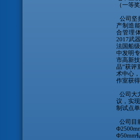
（一等奖
公司坚
产制造
合管理
2017
武
法国船
中发明
市高新技
品”获
术中心
作室获得
公司大
议，实现
制试点单
公司目
Φ
2500m
Φ
50mm