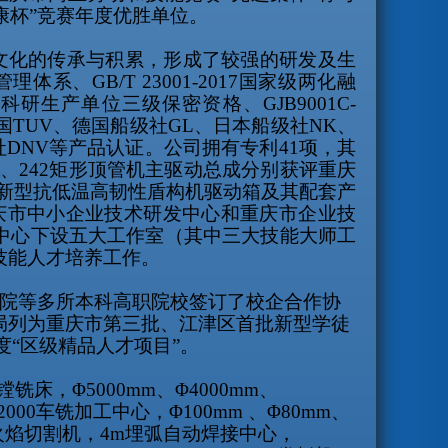
康杯
”
竞赛年度优胜单位。
文化的传承与积累，形成了较强的研发及生
管理体系、
GB/T 23001-2017
国家级两化融
备科研生产单位三级保密资格、
GJB9001C-
国
TUV
、德国船级社
GL
、日本船级社
NK
、
社
DNV
等产品认证。公司拥有专利
41
项，其
箱、
242
矩形顶管机主驱动总成分别获评重庆
“新型抗低温高韧性盾构机驱动箱及其配套产
庆市中小企业技术研发中心和重庆市企业技
术中心下设五大工作室（其中三大技能大师工
技能人才培养工作。
院等多所本科高职院校签订了校企合作协
局列为重庆市第三批、江津区首批新型学徒
度
“
区级精品人才项目”。
镗铣床，Φ
5000mm
、Φ
4000mm
、
2000
车铣加工中心，Φ
100mm
、Φ
80mm
、
火焰切割机，
4m
埋弧自动焊接中心，