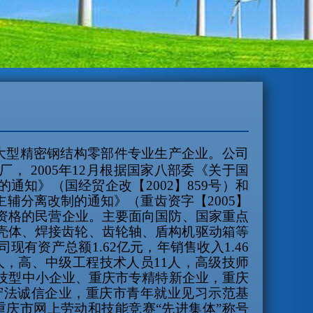
大型精密钢结构零部件专业生产企业。公司
分厂，
2005
年
12
月根据国家八部委《关于国
的通知》（国经贸企改【
2002
】
859
号）和
主辅分离改制的通知》（重齿资字【
2005
】
资格的民营企业。主要面向国防、国家重点
壳体、焊接齿轮、齿轮轴、盾构机驱动箱等
司现有资产总额
1.62
亿元，年销售收入
1.46
人，高、中级工程技术人员
11
人，高级技师
技型中小企业、重庆市专精特新企业，重庆
守法诚信企业，重庆市青年就业见习示范基
重庆市网上劳动和技能竞赛
“
先进集体
”
称号