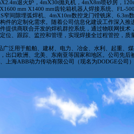
mX2.4m
退火炉，
4mX30t
抛丸机，
4mX8m
喷砂房，
12
X1600 mm X1400 mm
齿轮箱机器人焊接系统、
FL-50
AS
窄间隙埋弧焊机、
4mX10m
数控龙门镗铣床、
6.3m
构件的定制化需求。随着公司信息化建设工作深入推
件提供商联合开发的焊机群控系统，通过物联网技术
定位、跟踪、监控和管理，实现焊接全过程管控，质
品广泛用于船舶、建材、电力、冶金、水利、起重、煤
，出口欧洲、北美、东南亚等国家和地区。公司先后
、上海
ABB
动力传动有限公司（现名为
DODGE
公司）